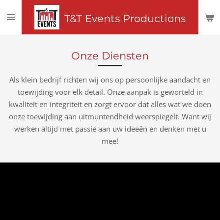
Ga
T&T Events
Productions
direct
naar
de
Onze Diensten
hoofdinhoud
Als klein bedrijf richten wij ons op persoonlijke aandacht en
toewijding voor elk detail. Onze aanpak is geworteld in
kwaliteit en integriteit en zorgt ervoor dat alles wat we doen
onze toewijding aan uitmuntendheid weerspiegelt. Want wij
werken altijd met passie aan uw ideeën en denken met u
mee!