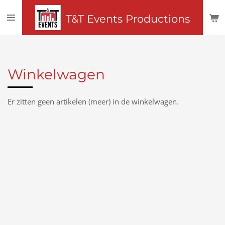
Ga
T&T Events
Productions
direct
naar
de
hoofdinhoud
Winkelwagen
Er zitten geen artikelen (meer) in de winkelwagen.